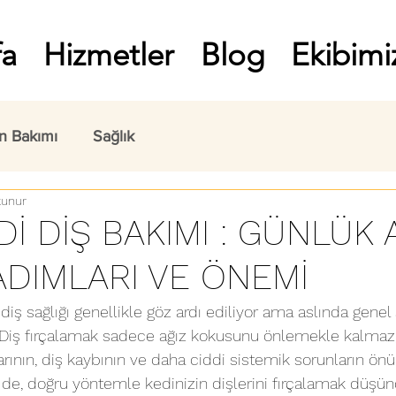
fa
Hizmetler
Blog
Ekibimi
n Bakımı
Sağlık
kunur
İ DİŞ BAKIMI : GÜNLÜK 
ADIMLARI VE ÖNEMİ
diş sağlığı genellikle göz ardı ediliyor ama aslında genel 
. Diş fırçalamak sadece ağız kokusunu önlemekle kalmaz
klarının, diş kaybının ve daha ciddi sistemik sorunların ön
e de, doğru yöntemle kedinizin dişlerini fırçalamak düş