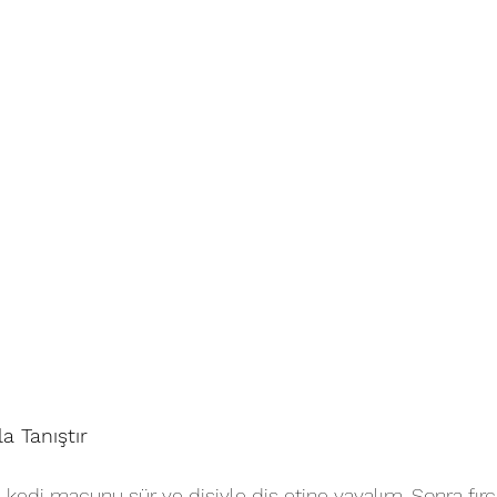
a Tanıştır
kedi macunu sür ve dişiyle diş etine yayalım. Sonra fırç