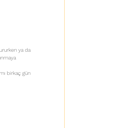
ururken ya da 
kunmaya 
ımı birkaç gün 