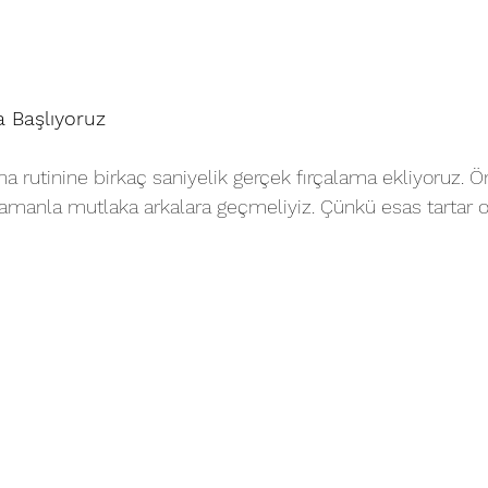
a Başlıyoruz
rutinine birkaç saniyelik gerçek fırçalama ekliyoruz. Ö
amanla mutlaka arkalara geçmeliyiz. Çünkü esas tartar or