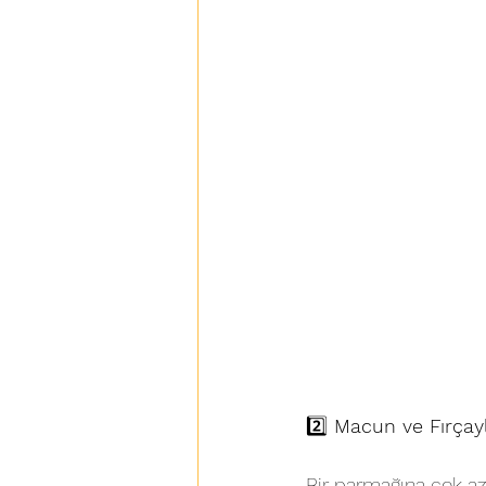
2️⃣
 Macun ve Fırçayl
Bir parmağına çok az 