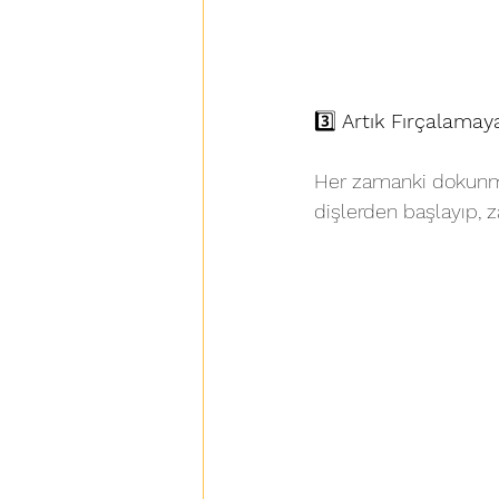
3️⃣
 Artık Fırçalamay
Her zamanki dokunma 
dişlerden başlayıp, z