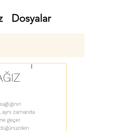
z
Dosyalar
AĞIZ
sağlığının 
, aynı zamanda 
üne geçer. 
ündüğünüzden 