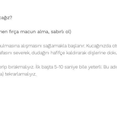
cağız?
en fırça macun alma, sabırlı ol)
ulmasına alışmasını sağlamakla başlanır. Kucağınızda ot
afasını severek, dudağını hafifçe kaldırarak dişlerine do
p bırakmalıyız. İlk başta 5-10 saniye bile yeterli. Bu ad
a) tekrarlamalıyız. 