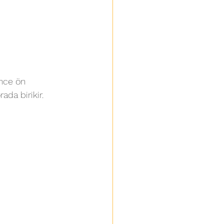
nce ön 
ada birikir.