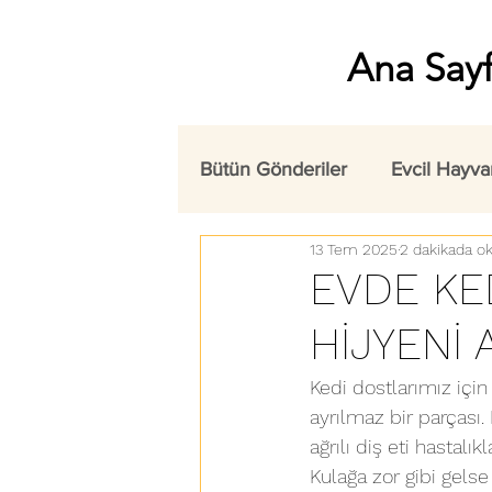
Ana Say
Bütün Gönderiler
Evcil Hayva
13 Tem 2025
2 dakikada o
EVDE KED
HİJYENİ 
Kedi dostlarımız için 
ayrılmaz bir parçası
ağrılı diş eti hastalı
Kulağa zor gibi gels