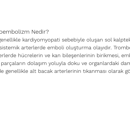
oembolizm Nedir?
nellikle kardiyomyopati sebebiyle oluşan sol kalpte
sistemik arterlerde emboli oluşturma olayıdır. Tromb
erlerde hücrelerin ve kan bileşenlerinin birikmesi, emb
arçaların dolaşım yoluyla doku ve organlardaki dam
de genellikle alt bacak arterlerinin tıkanması olarak gö