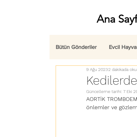
Ana Say
Bütün Gönderiler
Evcil Hayva
9 Ağu 2023
2 dakikada oku
Kedilerd
Güncelleme tarihi:
7 Eki 2
AORTİK TROMBOEMBO
önlemler ve gözleml