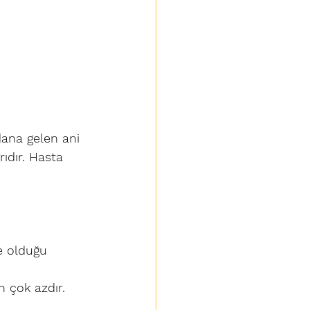
ana gelen ani 
ıdır. Hasta 
e olduğu 
n çok azdır.