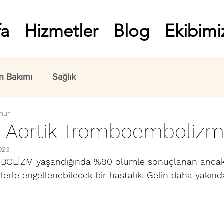
fa
Hizmetler
Blog
Ekibimi
n Bakımı
Sağlık
nur
e Aortik Tromboemboliz
023
LİZM yaşandığında %90 ölümle sonuçlanan ancak 
erle engellenebilecek bir hastalık. Gelin daha yakınd