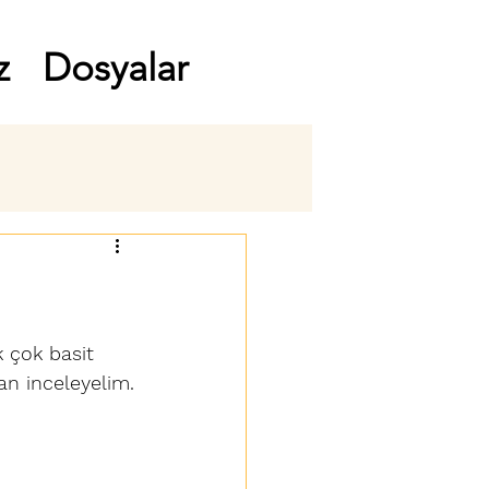
z
Dosyalar
m
çok basit 
an inceleyelim.