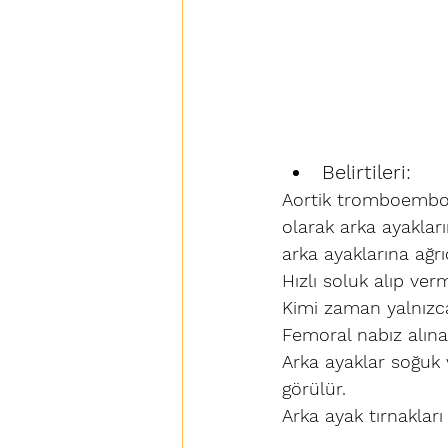
Belirtileri:
Aortik tromboembol
olarak arka ayaklar
arka ayaklarına ağr
Hızlı soluk alıp ver
Kimi zaman yalnızca
Femoral nabız alın
Arka ayaklar soğuk
görülür.
Arka ayak tırnaklar