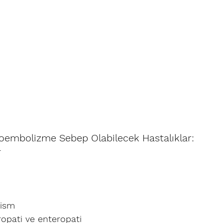
oembolizme Sebep Olabilecek Hastalıklar:
 
zism 
ropati ve enteropati