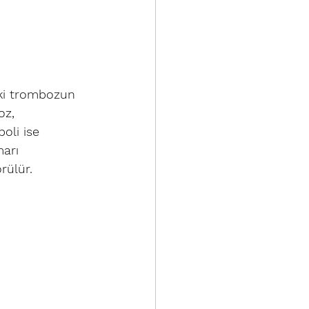
ki trombozun 
oz, 
oli ise 
arı 
rülür.