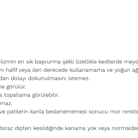
izmin en sık başvurma şekli özellikle kedilerde meyd
ını hafif veya ileri derecede kullanamama ve yoğun ağr
ıdan dolayı dokunulmasını istemez. 
me görülür.
 topallama görülebilir.
amaz.
 ve patilerin kanla beslenememesi sonucu mor renkt
ı biraz dipten kesildiğinde kanama yok veya normalde