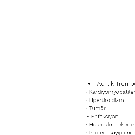
Aortik Tromb
• Kardiyomyopatiler
• Hpertiroidizm
• Tümör
 • Enfeksiyon 
• Hiperadrenokorti
• Protein kayıplı nö