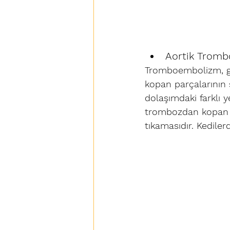
Aortik Tromb
Tromboembolizm, ge
kopan parçalarının 
dolaşımdaki farklı y
trombozdan kopan p
tıkamasıdır. Kediler