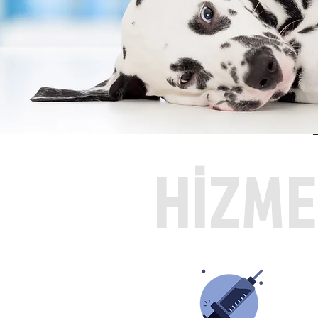
HİZME