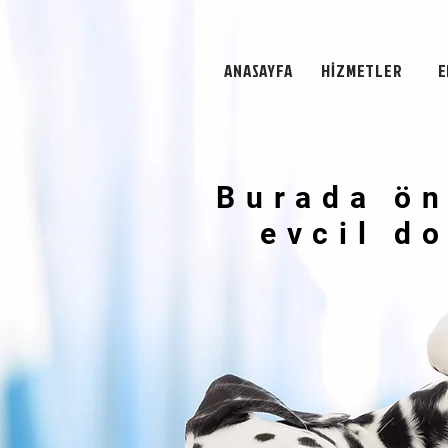
ANASAYFA
HİZMETLER
E
Burada ön
Burada ön
evcil d
evcil d