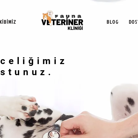
KİBİMİZ
BLOG
DOS
celiğimiz
celiğimiz
ostunuz.
ostunuz.