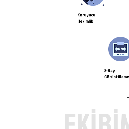
Koruyucu
Hekimlik
X-Ray
Görüntüleme
EKİBİ