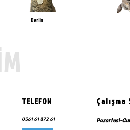
Berlin
İM
TELEFON
Çalışma 
0561 61 872 61
Pazartesi-Cu